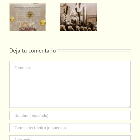
TO
N
SOMOS
COFRADES.
E
SOMOS
PASIÓN
DE
A
Deja tu comentario
Comentar