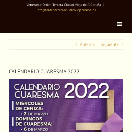
Saltar
Venerable Orden Tercera Ciudad Vieja de A Coruña
|
al
info@ordenterceraciudadviejacoruna.es
contenido
Anterior
Siguiente
CALENDARIO CUARESMA 2022
Ver
imagen
más
grande